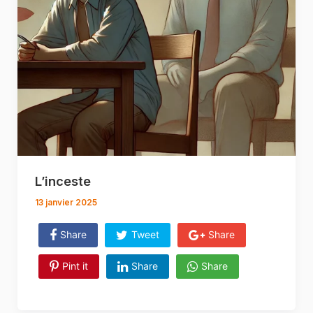
L’inceste
13 janvier 2025
Share
Tweet
Share
Pint it
Share
Share