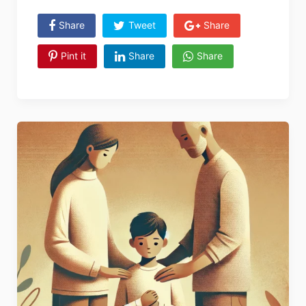
Share
Tweet
Share
Pint it
Share
Share