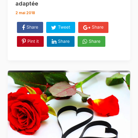
adaptée
2 mai 2018
Share
Tweet
Share
Pint it
Share
Share