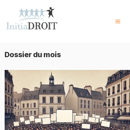
Skip
to
content
Mai
Men
Dossier du mois