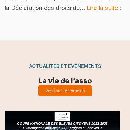
LE
la Déclaration des droits de…
Lire la suite :
DR
DE
MA
EN
FR
ACTUALITÉS ET ÉVÉNEMENTS
La vie de l’asso
Voir tous les articles