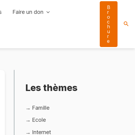
B
s
Faire un don
r
o
c
Sear
h
u
r
e
Les thèmes
Famille
Ecole
Internet