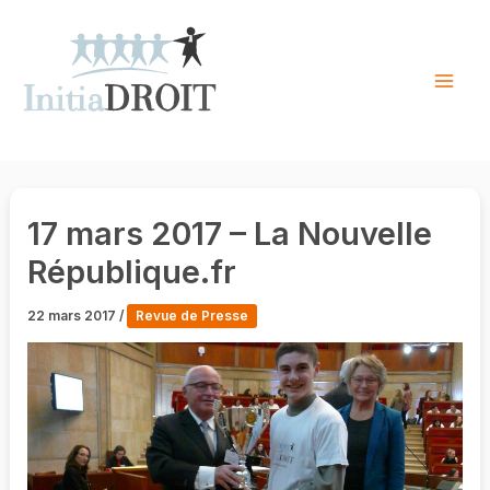
Skip
to
content
Mai
Men
17 mars 2017 – La Nouvelle
République.fr
22 mars 2017
/
Revue de Presse