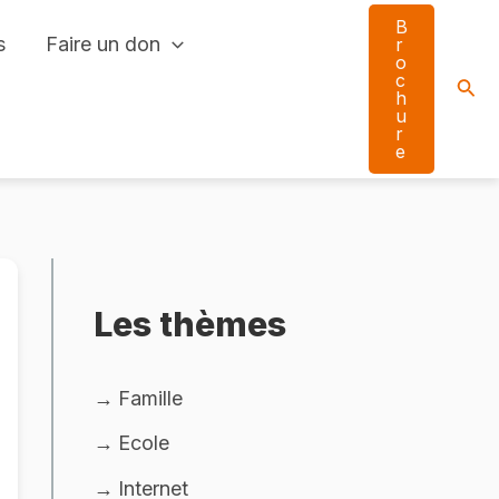
B
s
Faire un don
r
o
c
Sear
h
u
r
e
Les thèmes
Famille
Ecole
Internet