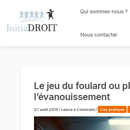
Skip
Qui sommes-nous ?
to
content
Nous contacter
Le jeu du foulard ou p
l’évanouissement
27 août 2015
/
Leave a Comment
/
Cas pratique