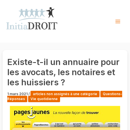
Skip
to
content
Mai
Men
Existe-t-il un annuaire pour
les avocats, les notaires et
les huissiers ?
1 mars 2021
/
articles non assignés à une catégorie
Questions-
Réponses
Vie quotidienne