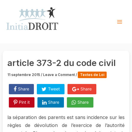
Skip
to
content
Mai
Men
article 373-2 du code civil
11 septembre 2015
/
Leave a Comment
/
Textes de Loi
Share
Tweet
Share
Pint it
Share
Share
la séparation des parents est sans incidence sur les
règles de dévolution de l’exercice de l’autorité