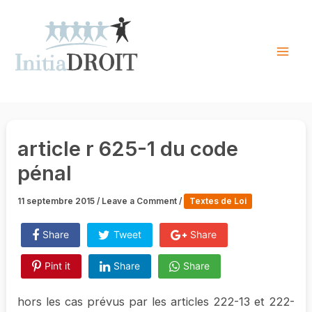
Skip
to
content
Mai
Men
article r 625-1 du code
pénal
11 septembre 2015
/
Leave a Comment
/
Textes de Loi
Share
Tweet
Share
Pint it
Share
Share
hors les cas prévus par les articles 222-13 et 222-