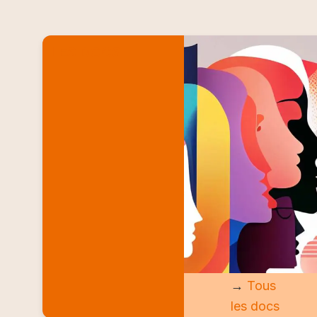
LES DOCS
→
Tous
les docs