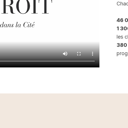
Chaq
46 
1 3
les 
380
prog