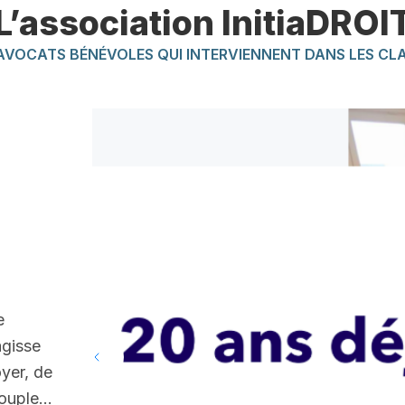
L’association InitiaDROI
AVOCATS BÉNÉVOLES QUI INTERVIENNENT DANS LES CL
e
’agisse
oyer, de
 couple…