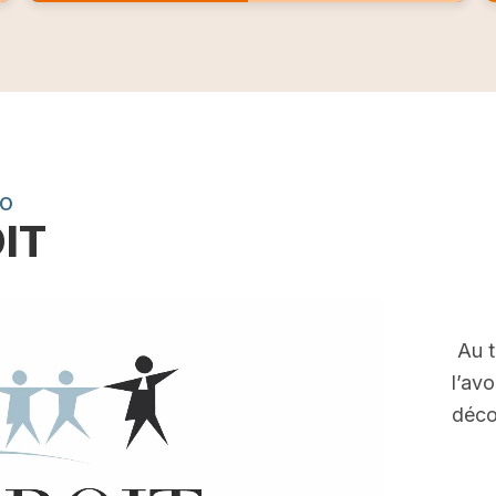
EO
OIT
Au t
l’av
déco