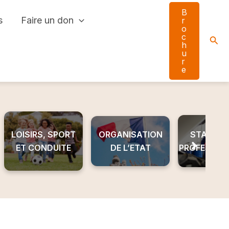
B
s
Faire un don
r
o
c
Sear
h
u
r
e
LOISIRS, SPORT
ORGANISATION
STAGE ET
ET CONDUITE
DE L’ETAT
PROFESSIO