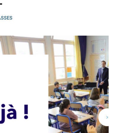
T
ASSES