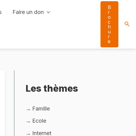
B
s
Faire un don
r
o
c
Sear
h
u
r
e
Les thèmes
Famille
Ecole
Internet