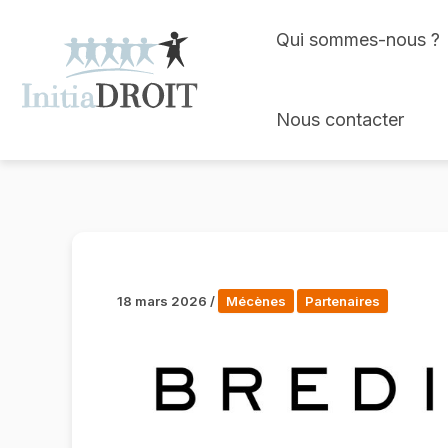
Skip
Qui sommes-nous ?
to
content
Nous contacter
18 mars 2026
/
Mécènes
Partenaires