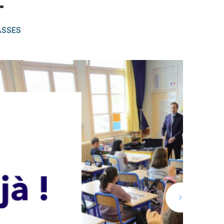
T
ASSES