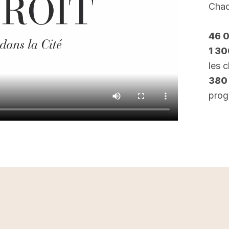
Chaq
46 
1 3
les 
380
prog