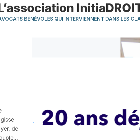
L’association InitiaDROI
AVOCATS BÉNÉVOLES QUI INTERVIENNENT DANS LES CL
e
’agisse
oyer, de
 couple…