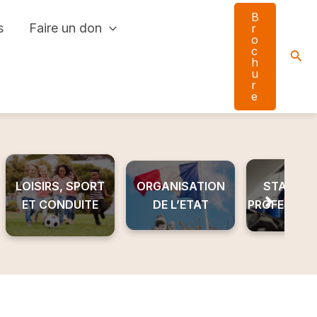
B
s
Faire un don
r
o
c
Sear
h
u
r
e
LOISIRS, SPORT
ORGANISATION
STAGE ET
ET CONDUITE
DE L’ETAT
PROFESSIO