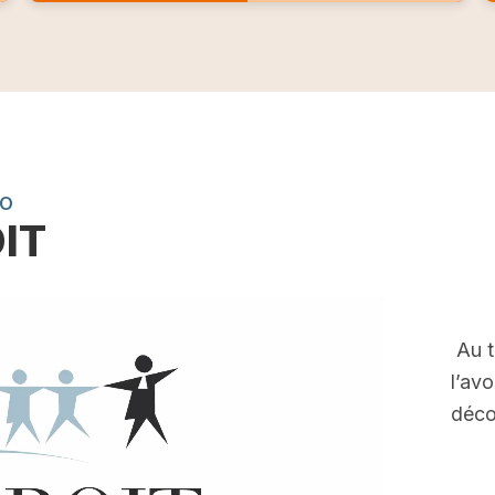
EO
OIT
Au t
l’av
déco