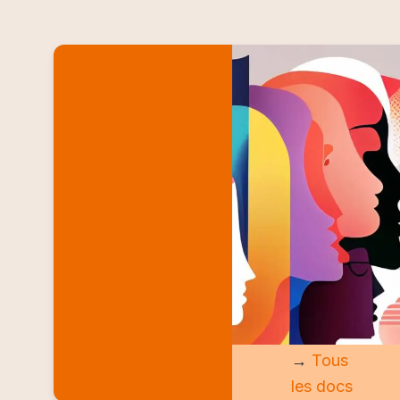
LES DOCS
→
Tous
les docs