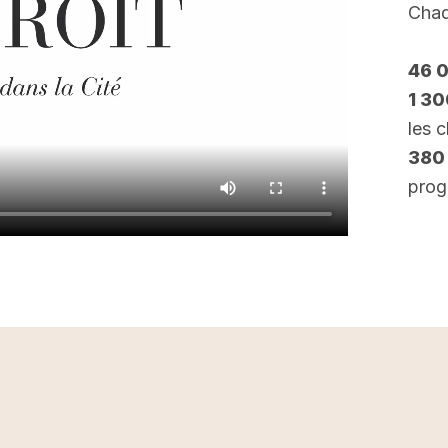
Chaq
46 
1 3
les 
380
prog