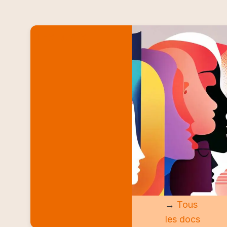
LES DOCS
→
Tous
les docs