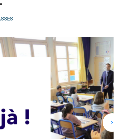
T
ASSES