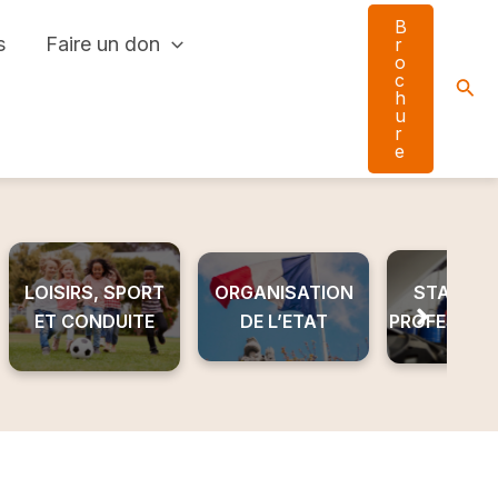
B
s
Faire un don
r
o
c
Sear
h
u
r
e
LOISIRS, SPORT
ORGANISATION
STAGE ET
ET CONDUITE
DE L’ETAT
PROFESSIO