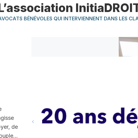
L’association InitiaDROI
AVOCATS BÉNÉVOLES QUI INTERVIENNENT DANS LES CL
e
’agisse
oyer, de
 couple…