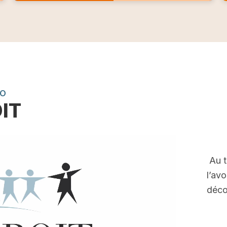
EO
OIT
Au t
l’av
déco