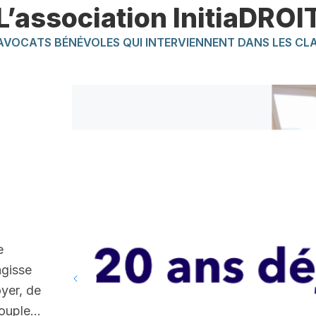
L’association InitiaDROI
AVOCATS BÉNÉVOLES QUI INTERVIENNENT DANS LES CL
e
’agisse
oyer, de
 couple…