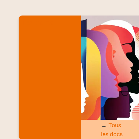
LES DOCS
→
Tous
les docs