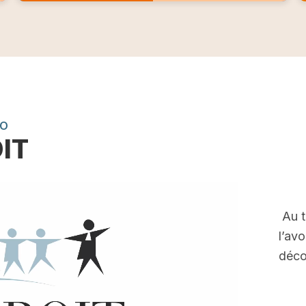
EO
OIT
Au t
l’av
déco