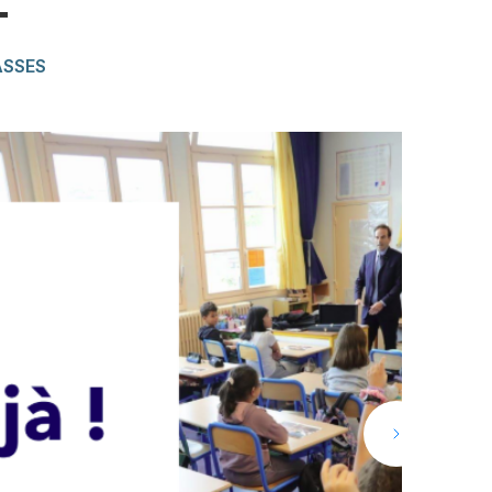
T
ASSES