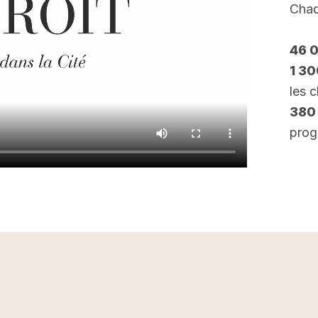
Chaq
46 
1 3
les 
380
prog