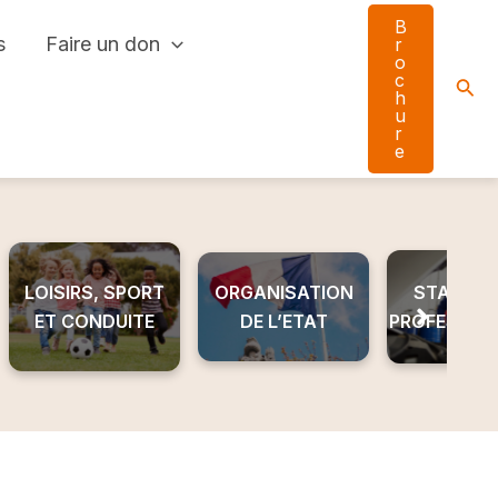
B
s
Faire un don
r
o
c
Sear
h
u
r
e
LOISIRS, SPORT
ORGANISATION
STAGE ET
ET CONDUITE
DE L’ETAT
PROFESSIO