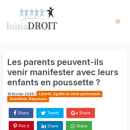
Skip
to
content
Mai
Men
Les parents peuvent-ils
venir manifester avec leurs
enfants en poussette ?
18 février 2026
/
Liberté, Egalité et choix personnels
Questions-Réponses
Share
Tweet
Share
Pint it
Share
Share