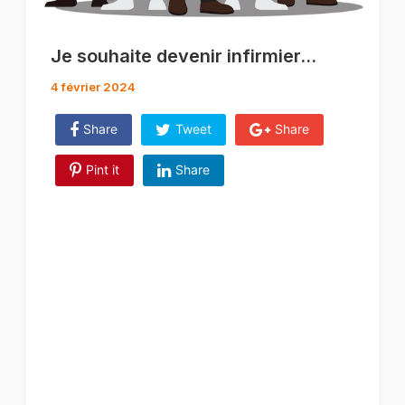
Je souhaite devenir infirmier…
4 février 2024
Share
Tweet
Share
Pint it
Share