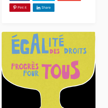
Pint it
Share