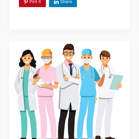
Pint it
Share