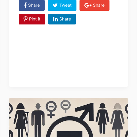
Share
Tweet
Share
Pint it
Share