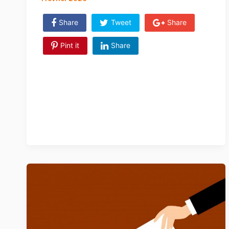
Share
Tweet
Share
Pint it
Share