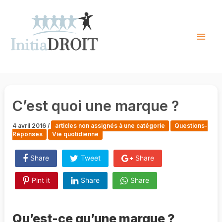
Skip
to
content
Mai
Men
C’est quoi une marque ?
4 avril 2016
/
articles non assignés à une catégorie
Questions-
Réponses
Vie quotidienne
Share
Tweet
Share
Pint it
Share
Share
Qu’est-ce qu’une marque ?