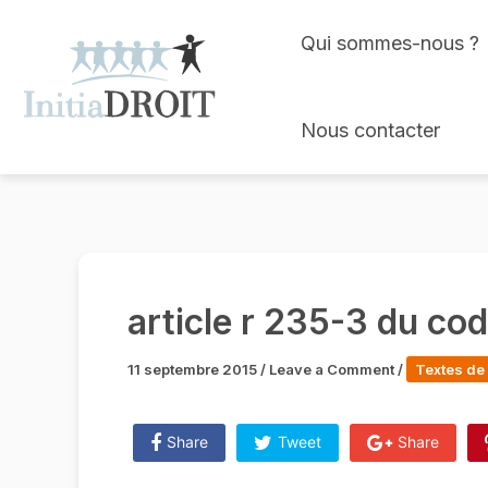
Skip
Qui sommes-nous ?
to
content
Nous contacter
article r 235-3 du cod
11 septembre 2015
/
Leave a Comment
/
Textes de 
Share
Tweet
Share