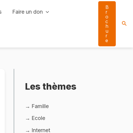
B
s
Faire un don
r
o
c
Sear
h
u
r
e
Les thèmes
Famille
Ecole
Internet