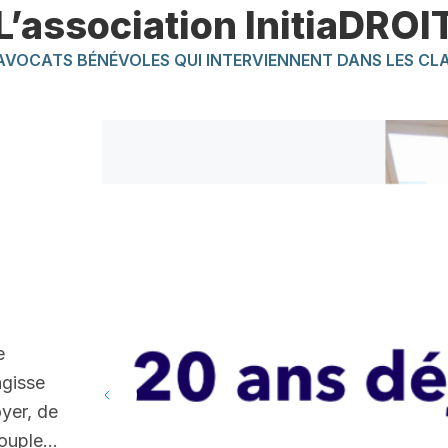
L’association InitiaDROI
AVOCATS BÉNÉVOLES QUI INTERVIENNENT DANS LES CL
e
’agisse
oyer, de
 couple…