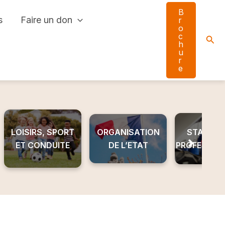
B
s
Faire un don
r
o
c
Sear
h
u
r
e
LOISIRS, SPORT
ORGANISATION
STAGE ET
ET CONDUITE
DE L’ETAT
PROFESSIO