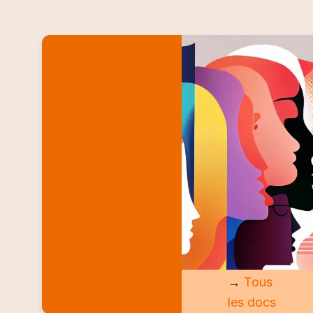
LES DOCS
→
Tous
les docs