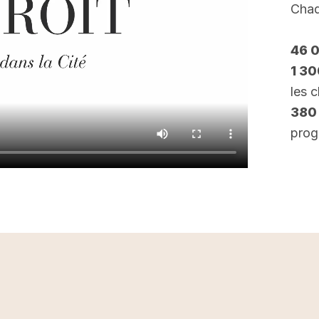
Chaq
46 
1 3
les 
380
prog