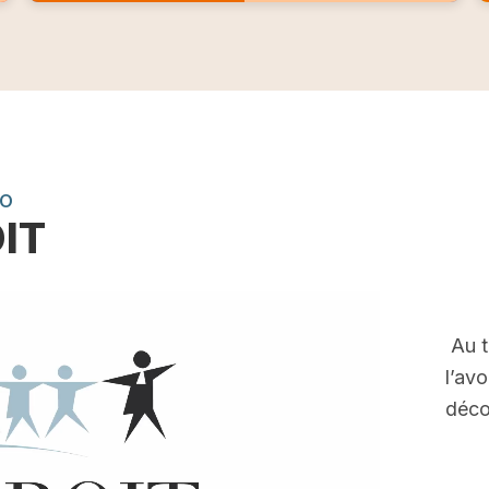
EO
OIT
Au t
l’av
déco