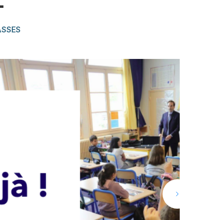
T
ASSES