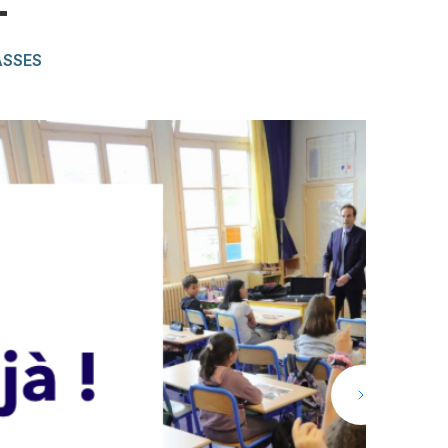
T
ASSES