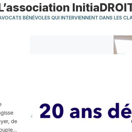
L’association InitiaDROI
AVOCATS BÉNÉVOLES QUI INTERVIENNENT DANS LES CL
e
’agisse
oyer, de
 couple…