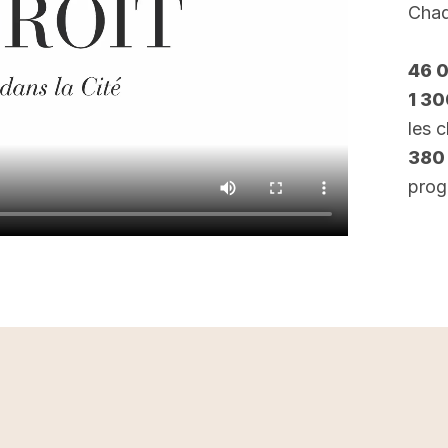
Chaq
46 
1 3
les 
380
prog