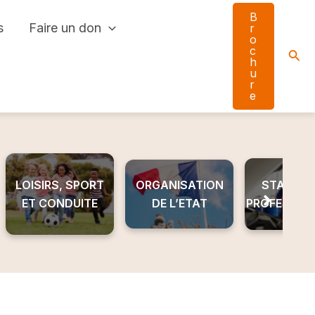
B
s
Faire un don
r
o
c
Sear
h
u
r
e
LOISIRS, SPORT
ORGANISATION
STAGE ET
ET CONDUITE
DE L’ETAT
PROFESSIO