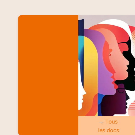
LES DOCS
→
Tous
les docs