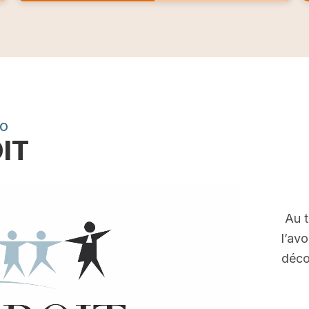
EO
OIT
Au t
l’av
déco