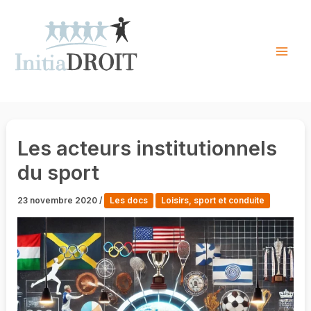
Skip
to
content
Mai
Men
Les acteurs institutionnels
du sport
23 novembre 2020
/
Les docs
Loisirs, sport et conduite