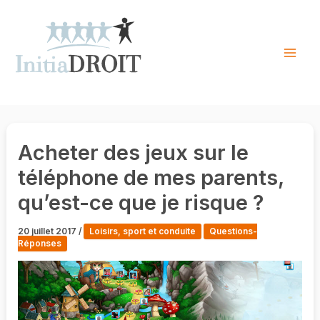
Skip
to
content
Mai
Men
Acheter des jeux sur le
téléphone de mes parents,
qu’est-ce que je risque ?
20 juillet 2017
/
Loisirs, sport et conduite
Questions-
Réponses