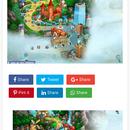
Share
Tweet
Share
Pint it
Share
Share