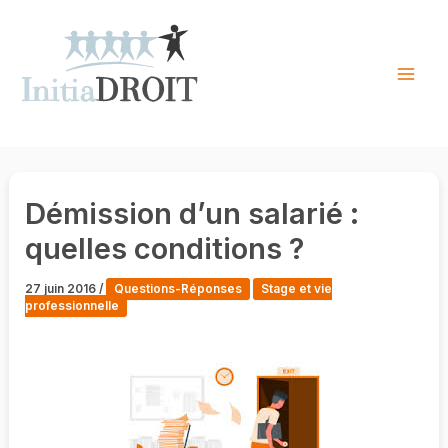
Skip
to
content
Mai
Men
Démission d’un salarié :
quelles conditions ?
27 juin 2016
/
Questions-Réponses
Stage et vie
professionnelle