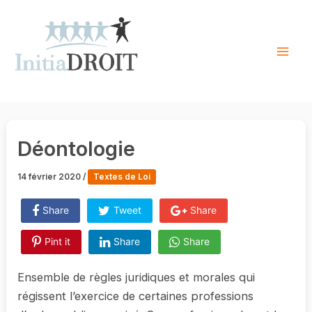
Skip
to
content
Mai
Men
Déontologie
14 février 2020
/
Textes de Loi
Share
Tweet
Share
Pint it
Share
Share
Ensemble de règles juridiques et morales qui
régissent l’exercice de certaines professions