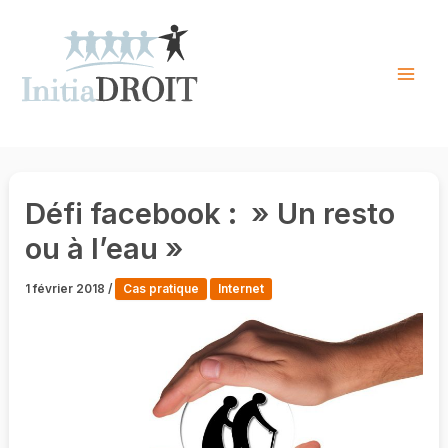
Skip
to
content
Mai
Men
Défi facebook : » Un resto
ou à l’eau »
1 février 2018
/
Cas pratique
Internet