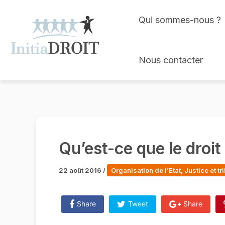
Skip
Qui sommes-nous ?
to
content
Nous contacter
Qu’est-ce que le droit
22 août 2016
/
Organisation de l’Etat, Justice et t
Share
Tweet
Share