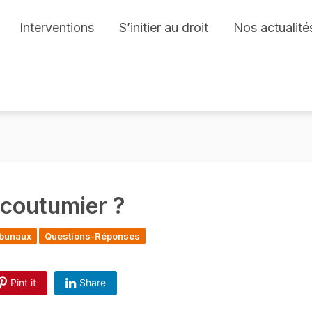
Interventions
S’initier au droit
Nos actualité
 coutumier ?
ribunaux
Questions-Réponses
Pint it
Share