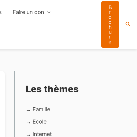
B
s
Faire un don
r
o
c
Sear
h
u
r
e
Les thèmes
Famille
Ecole
Internet