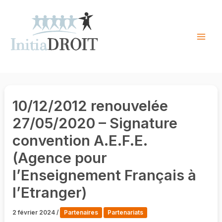
Skip
to
content
Mai
Men
10/12/2012 renouvelée
27/05/2020 – Signature
convention A.E.F.E.
(Agence pour
l’Enseignement Français à
l’Etranger)
2 février 2024
/
Partenaires
Partenariats