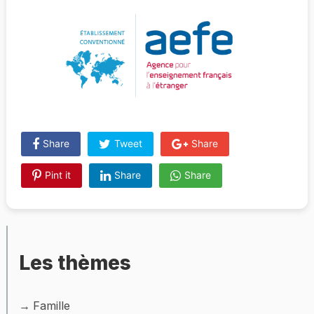
Share
Tweet
Share
Pint it
Share
Share
Les thèmes
Famille