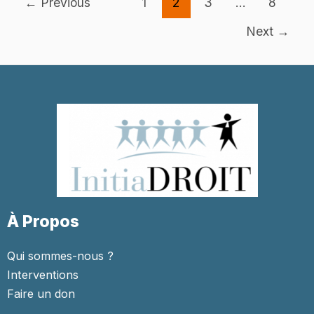
←
Previous
1
2
3
…
8
pagination
Next
→
À Propos
Qui sommes-nous ?
Interventions
Faire un don