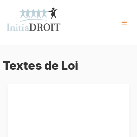
Skip
to
content
Mai
Men
Textes de Loi