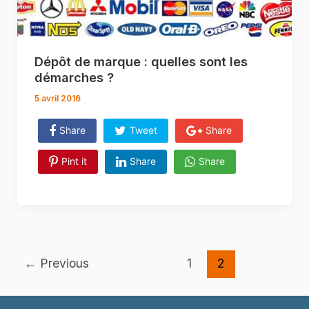
Dépôt de marque : quelles sont les
démarches ?
5 avril 2016
Share
Tweet
Share
Pint it
Share
Share
Post
←
Previous
1
2
pagination