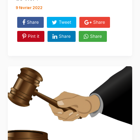
9 février 2022
Share
Tweet
Share
Pint it
Share
Share