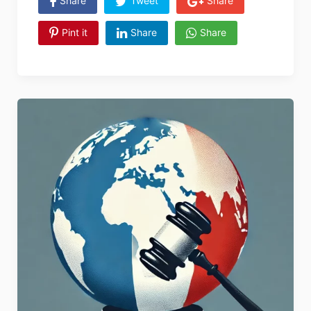
Share
Tweet
Share
Pint it
Share
Share