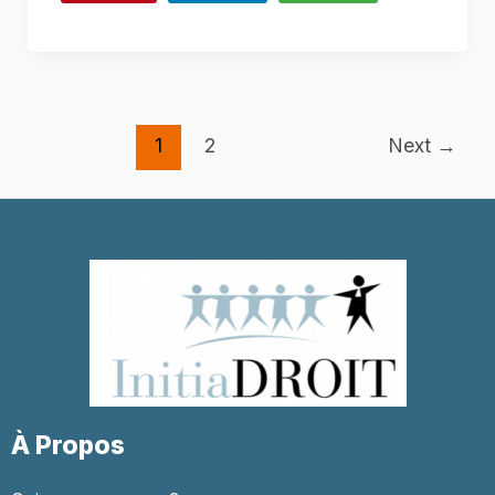
Post
1
2
Next
→
pagination
À Propos