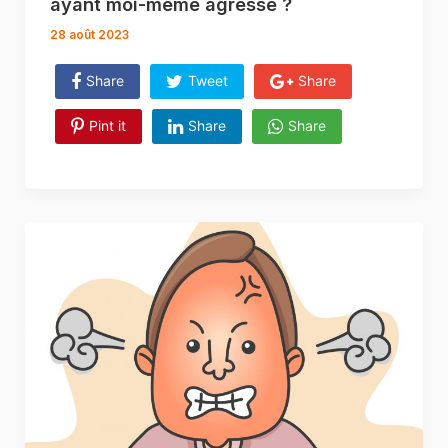
ayant moi-même agressé ?
28 août 2023
Share
Tweet
Share
Pint it
Share
Share