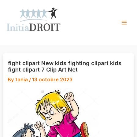
Skip
to
content
Mai
Men
fight clipart New kids fighting clipart kids
fight clipart 7 Clip Art Net
By
tania
/
13 octobre 2023