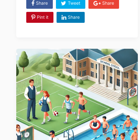
Share
Tweet
Share
Pint it
Share