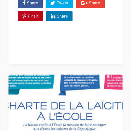
Share
Tweet
Share
Pint it
Share