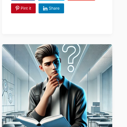
Pint it
Share