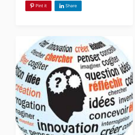
Pint it
Share