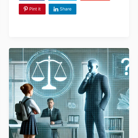
Pint it
Share